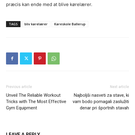
præcis kan ende med at blive kørelærer.
TAGS
bliv kørelærer
Køreskole Ballerup
Previous article
Next article
Unveil The Reliable Workout
Najboljši nasveti za stave, ki
Tricks with The Most Effective
vam bodo pomagali zaslužiti
Gym Equipment
denar pri športnih stavah
LEAVE A REPLY