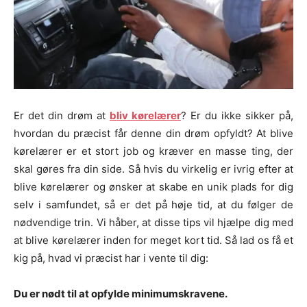
Er det din drøm at
bliv kørelærer
? Er du ikke sikker på,
hvordan du præcist får denne din drøm opfyldt? At blive
kørelærer er et stort job og kræver en masse ting, der
skal gøres fra din side. Så hvis du virkelig er ivrig efter at
blive kørelærer og ønsker at skabe en unik plads for dig
selv i samfundet, så er det på høje tid, at du følger de
nødvendige trin. Vi håber, at disse tips vil hjælpe dig med
at blive kørelærer inden for meget kort tid. Så lad os få et
kig på, hvad vi præcist har i vente til dig:
Du er nødt til at opfylde minimumskravene.